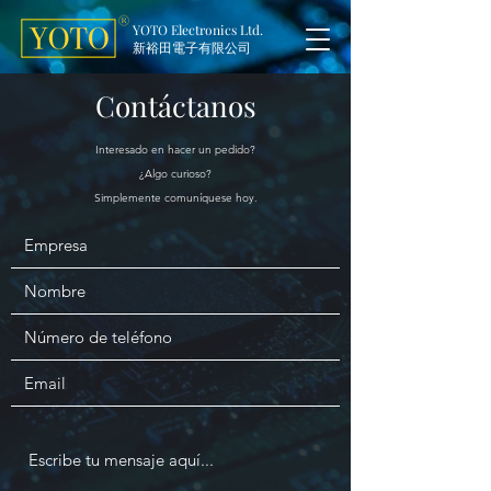
YOTO Electronics Ltd.
新裕田電子有限公司
Contáctanos
Interesado en hacer un pedido?
¿Algo curioso?
Simplemente comuníquese hoy.