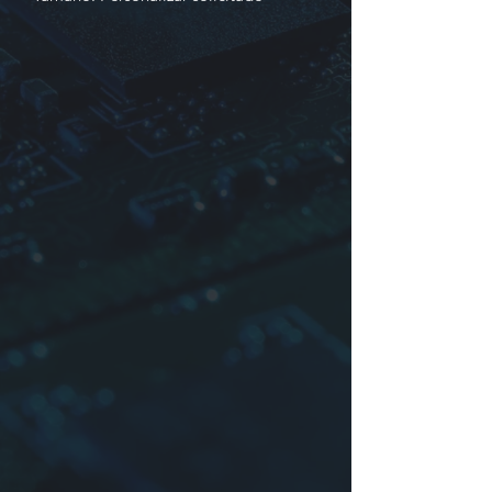
Z:
Personalizar solicitado
Identificación
1. Producción en serie
2. Dimensiones o número de pieza
3. Inductancia, impedancia o núcleo
No.
4. Tolerancia:
K
:±10%,
L
:±15%,
M
:
±20%
Para más información contáctenos.