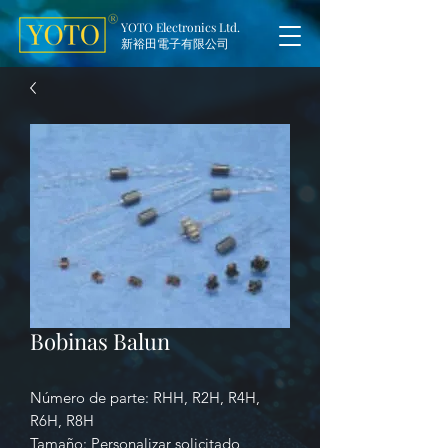
YOTO Electronics Ltd.
新裕田電子有限公司
Bobinas Balun
Número de parte: RHH, R2H, R4H,
R6H, R8H
Tamaño:
Personalizar solicitado