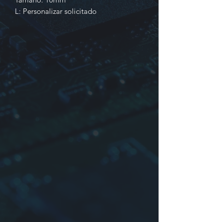
L:
Personalizar solicitado
Identificación
1. Producción en serie
2. Dimensiones: o melena o tiempo
de la compañía
3. La inductancia puede ser
braguero u otro
4. Tolerancia:
J
:±5%,
K
:±10%,
L
:
±15%,
M
:±20%,
O
:NIL u otro
*Tal vez sin estuche (tamaño de la
canilla: K-155, KY-155)
Para más información contáctenos.