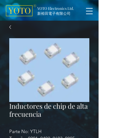
YOTO Electronics Ltd.
新裕田電子有限公司
Inductores de chip de alta
frecuencia
Parte No: YTLH