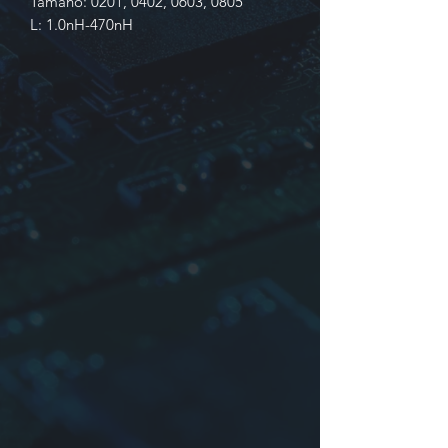
Tamaño: 0201, 0402, 0603, 0805
L: 1.0nH-470nH
Identificación
1. Producción en serie
2. Dimensiones:
largo
x
ancho
x
grosor
3. Inductancia
4. Tolerancia:
S
:±0.3nH,
J
:±5%,
K
:
±10%
5. Embalaje:
Bulk, Tapping & Reel
Muestra: YTBH100505-8N2S-
T=0402-8.2nH±0.3H-TAPE
Caracteristicas
- Excelentes características de factor
Q y SRF
- Económico
- El tamaño pequeño de
YTLH060303 / YTLH100505 es