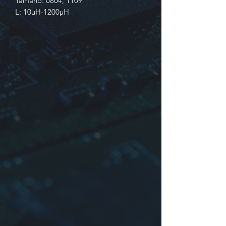
Tamaño: 0804, 1109
L: 10µH-1200µH
Identificación
1. Producción en serie
2. Dimensiones: Núcleo:
3. Inductancia
4. Tolerancia:
K
:±10%,
M
:±20%
5. Embalaje:
Bulk
,
Tapping & Reel
Muestra: YTQD119-120M-T=1109-
12µH±20%-TAPE
Para más información contáctenos.