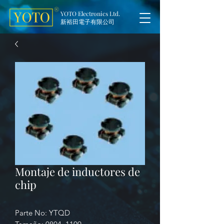
YOTO Electronics Ltd.
新裕田電子有限公司
Montaje de inductores de
chip
Parte No: YTQD