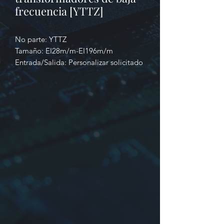
frecuencia [YTTZ]
No parte: YTTZ
Tamaño: EI28m/m-EI196m/m
Entrada/Salida:
Personalizar solicitado
Identificación
1. Producción en serie
2. Dimensiones, número de núcleo
o tamaño de núcleo
3. Entrada/salida o número de
pieza u otro
Tipo YTTR: los transformadores de
potencia están hechos de EE, EI,
Stalloy
Nueva versión: los transformadores de
potencia monofásicos(50/60Hz) han