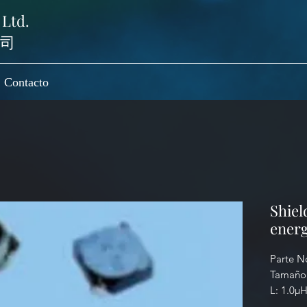
 Ltd.
司
Contacto
Shiel
energ
Parte N
Tamaño:
L: 1.0µ