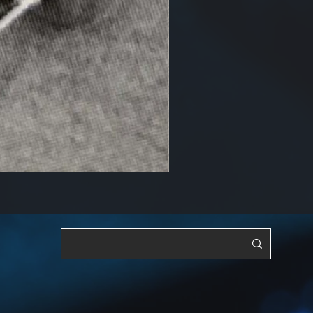
RF, OSC y ajustable [YTS3]