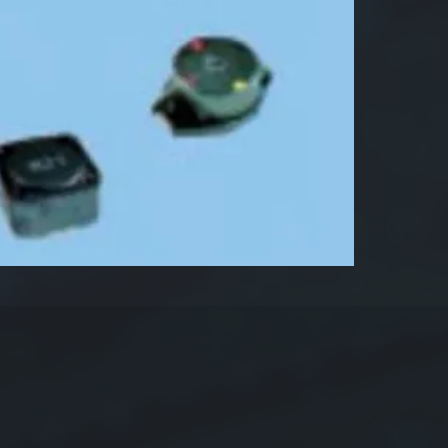
Identifi
1. Pr
2. D
3. In
4. To
5. E
carre
Muestra
6.8µH+
Para má