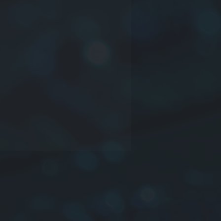
cación
oducción en serie
imensiones: Núcleo:
ductancia
lerancia:
M
:±20%
mbalaje:
B
(a granel),
T
(golpeteo y
te)
: YTSP42-6R8M-T=0402-
20%-TAPE
s información contáctenos.