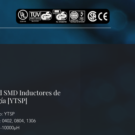
d SMD Inductores de
ía [YTSP]
o: YTSP
 0402, 0804, 1306
H-10000µH