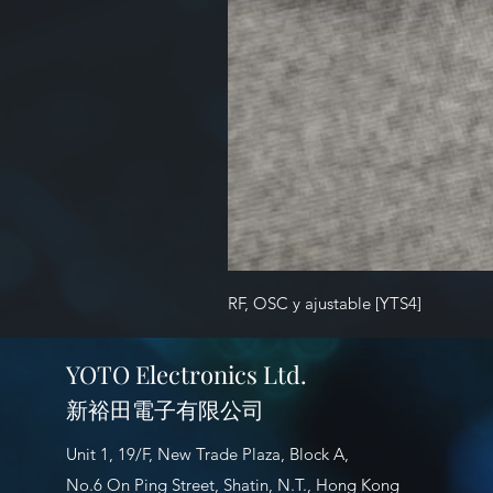
RF, OSC y ajustable [YTS4]
YOTO Electronics Ltd.
新裕田電子有限公司
Unit 1, 19/F, New Trade Plaza, Block A,
No.6 On Ping Street, Shatin, N.T., Hong Kong