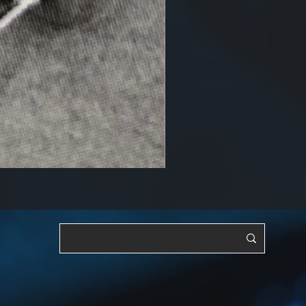
RF, OSC y ajustable [YTS3]