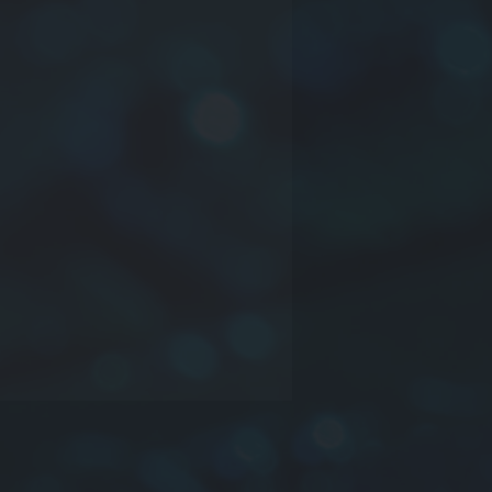
acion
oducción en serie
imensiones: CORE NO:
ductancia
lerancia:
K
:±10%,
L
:±15%,
M
:
%
mbalaje:
B
(a granel),
T
(golpeteo y
te)
: YTSR43-8R2M-T=0403-
20%-TAPE
s información contáctenos.