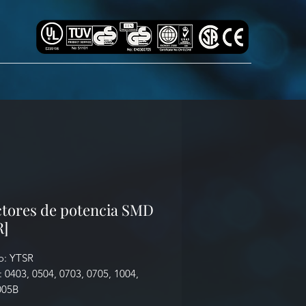
tores de potencia SMD
R]
o: YTSR
 0403, 0504, 0703, 0705, 1004,
005B
H-1000µH