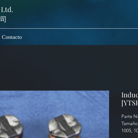
 Ltd.
司
Contacto
Induc
[YTS
Parte N
Tamaño:
1005, 1
L: 1.0µ