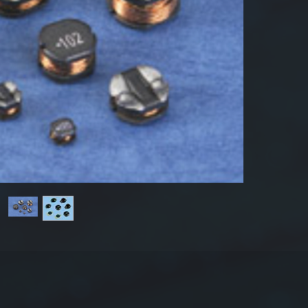
Idetific
1. Pr
2. D
3. In
4. To
±20
5. E
carre
Muestra
8.2µH±
Para má