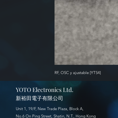
RF, OSC y ajustable [YTS4]
YOTO Electronics Ltd.
新裕田電子有限公司
Unit 1, 19/F, New Trade Plaza, Block A,
No.6 On Ping Street, Shatin, N.T., Hong Kong