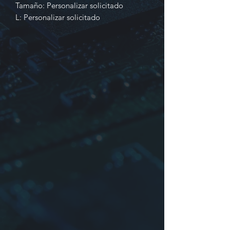
Tamaño:
Personalizar solicitado
L:
Personalizar solicitado
Material: núcleo de polvo de hierro,
núcleo de ferrita
Identificación
1. Producción en serie
2. Dimensiones, número de material
del núcleo o tamaño del núcleo
3. Inductancia
4. Tolerancia:
J
:±5%,
K
:±10%,
L
:
±15%,
M
:±20%
*Embalaje: a granel
Tipo YTTR: las bobinas
toroidales(bobinas de anillo) están
hechas de núcleos de ferrita
Muestra: YTTR221408-
681M=NÚCLEOS DE TOROIDES DE
FERRITA∅22×14×8-680µH±20%de