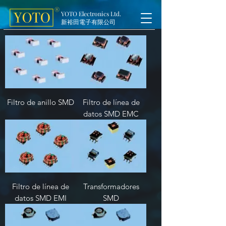
YOTO Electronics Ltd.
新裕田電子有限公司
Filtro de anillo SMD
Filtro de línea de
datos SMD EMC
Filtro de línea de
Transformadores
datos SMD EMI
SMD