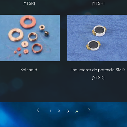
[YTSR]
[YTSH]
Solenold
Inductores de potencia SMD
[YTSD]
1
2
3
4