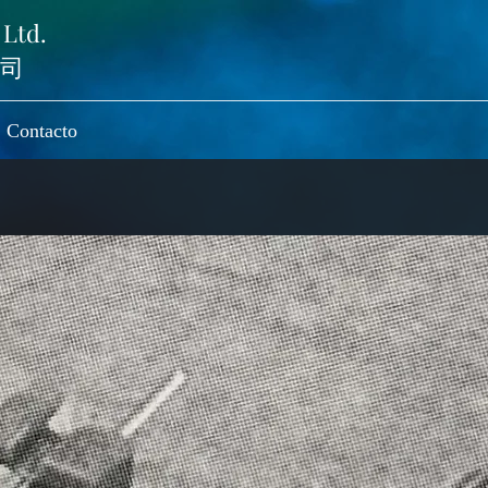
 Ltd.
司
Contacto